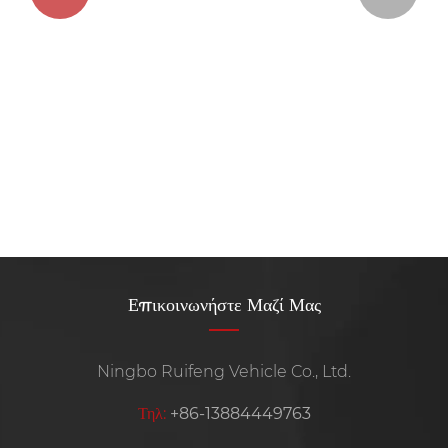
Πόσο γρήγορα θα πάει ένα σκούτερ 125cc;
Δείτε περισσότερα >>
Επικοινωνήστε Μαζί Μας
Ningbo Ruifeng Vehicle Co., Ltd.
Τηλ:
+86-13884449763